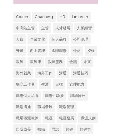
Coach
Coaching
HR
LinkedIn
中高階主管
主管
人才發展
人脈經營
人資
企業文化
個人品牌
公司治理
升遷
向上管理
國際職場
外商
授權
教練
教練學
教練服務
會議
未來
海外就業
海外工作
溝通
溝通技巧
獨立工作者
生涯
目標
管理能力
職場個人品牌
職場性騷擾
職場晉升
職場溝通
職場發展
職場管理
職場職涯教練
職涯
職涯發展
職涯規劃
自我成長
轉職
面試
領導
領導力