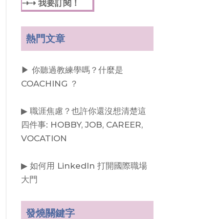
⇢⇢ 我要訂閱！
熱門文章
▶︎ 你聽過教練學嗎？什麼是
COACHING ？
▶︎ 職涯焦慮？也許你還沒想清楚這
四件事: HOBBY, JOB, CAREER,
VOCATION
▶︎ 如何用 LinkedIn 打開國際職場
大門
發燒關鍵字