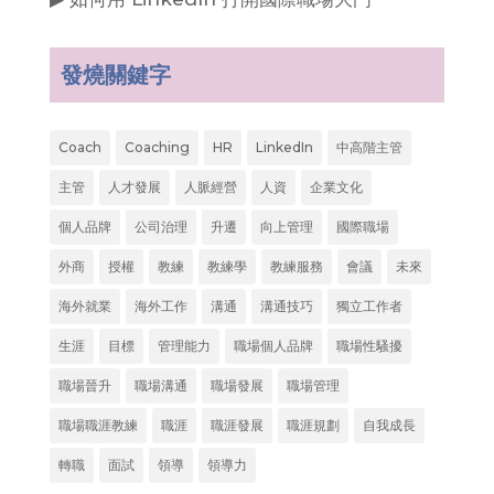
發燒關鍵字
Coach
Coaching
HR
LinkedIn
中高階主管
主管
人才發展
人脈經營
人資
企業文化
個人品牌
公司治理
升遷
向上管理
國際職場
外商
授權
教練
教練學
教練服務
會議
未來
海外就業
海外工作
溝通
溝通技巧
獨立工作者
生涯
目標
管理能力
職場個人品牌
職場性騷擾
職場晉升
職場溝通
職場發展
職場管理
職場職涯教練
職涯
職涯發展
職涯規劃
自我成長
轉職
面試
領導
領導力